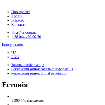
Про проєкт
Країни
Інфохаб
Контакти
fma@vrk.org.ua
+38 044 490-90-30
Консультація
UA
ENG
Загальна інформація
Рекламний ринок
загальна інформація
Рекламний ринок
digital penetration
Естонія
1 360 546
населення