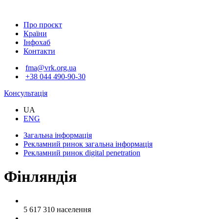
Про проєкт
Країни
Інфохаб
Контакти
fma@vrk.org.ua
+38 044 490-90-30
Консультація
UA
ENG
Загальна інформація
Рекламний ринок
загальна інформація
Рекламний ринок
digital penetration
Фінляндія
5 617 310
населення