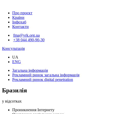
Про проєкт
Країни
Інфохаб
Контакти
fma@vrk.org.ua
+38 044 490-90-30
Консультація
UA
ENG
Загальна інформація
Рекламний ринок
загальна інформація
Рекламний ринок
digital penetration
Бразилія
у відсотках
Проникнення Інтернету