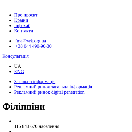
Про проєкт
Країни
Інфохаб
Контакти
fma@vrk.org.ua
+38 044 490-90-30
Консультація
UA
ENG
Загальна інформація
Рекламний ринок
загальна інформація
Рекламний ринок
digital penetration
Філіппіни
115 843 670
населення