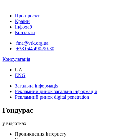
Про проєкт
Країни
Інфохаб
Контакти
fma@vrk.org.ua
+38 044 490-90-30
Консультація
UA
ENG
Загальна інформація
Рекламний ринок
загальна інформація
Рекламний ринок
digital penetration
Гондурас
у відсотках
Проникнення Інтернету