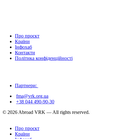
Про проєкт
Країни
Інфохаб
Контакти
Політика конфіденційності
Партнери:
fma@vrk.org.ua
+38 044 490-90-30
© 2026 Abroad VRK — All rights reserved.
Про проєкт
Країни