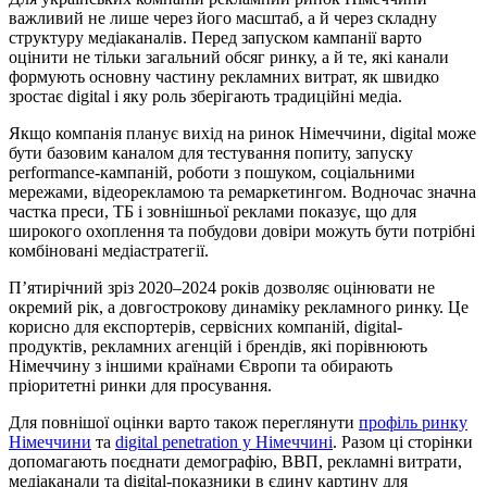
важливий не лише через його масштаб, а й через складну
структуру медіаканалів. Перед запуском кампанії варто
оцінити не тільки загальний обсяг ринку, а й те, які канали
формують основну частину рекламних витрат, як швидко
зростає digital і яку роль зберігають традиційні медіа.
Якщо компанія планує вихід на ринок Німеччини, digital може
бути базовим каналом для тестування попиту, запуску
performance-кампаній, роботи з пошуком, соціальними
мережами, відеорекламою та ремаркетингом. Водночас значна
частка преси, ТБ і зовнішньої реклами показує, що для
широкого охоплення та побудови довіри можуть бути потрібні
комбіновані медіастратегії.
П’ятирічний зріз 2020–2024 років дозволяє оцінювати не
окремий рік, а довгострокову динаміку рекламного ринку. Це
корисно для експортерів, сервісних компаній, digital-
продуктів, рекламних агенцій і брендів, які порівнюють
Німеччину з іншими країнами Європи та обирають
пріоритетні ринки для просування.
Для повнішої оцінки варто також переглянути
профіль ринку
Німеччини
та
digital penetration у Німеччині
. Разом ці сторінки
допомагають поєднати демографію, ВВП, рекламні витрати,
медіаканали та digital-показники в єдину картину для