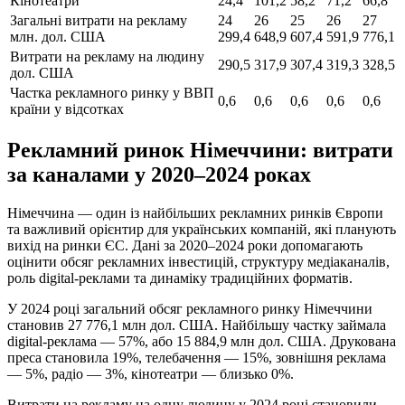
Кінотеатри
24,4
101,2
58,2
71,2
66,8
Загальні витрати на рекламу
24
26
25
26
27
млн. дол. США
299,4
648,9
607,4
591,9
776,1
Витрати на рекламу на людину
290,5
317,9
307,4
319,3
328,5
дол. США
Частка рекламного ринку у ВВП
0,6
0,6
0,6
0,6
0,6
країни
у відсотках
Рекламний ринок Німеччини: витрати
за каналами у 2020–2024 роках
Німеччина — один із найбільших рекламних ринків Європи
та важливий орієнтир для українських компаній, які планують
вихід на ринки ЄС. Дані за 2020–2024 роки допомагають
оцінити обсяг рекламних інвестицій, структуру медіаканалів,
роль digital-реклами та динаміку традиційних форматів.
У 2024 році загальний обсяг рекламного ринку Німеччини
становив 27 776,1 млн дол. США. Найбільшу частку займала
digital-реклама — 57%, або 15 884,9 млн дол. США. Друкована
преса становила 19%, телебачення — 15%, зовнішня реклама
— 5%, радіо — 3%, кінотеатри — близько 0%.
Витрати на рекламу на одну людину у 2024 році становили