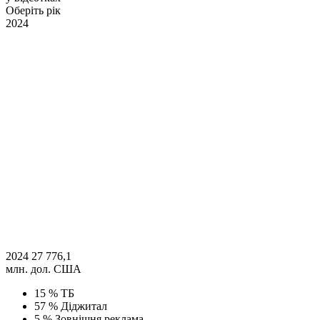
Оберіть рік
2024
2024
27 776,1
млн. дол. США
15 %
ТБ
57 %
Діджитал
5 %
Зовнішня реклама