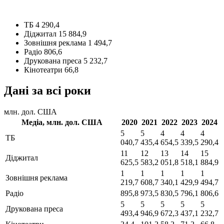
ТБ
4 290,4
Діджитал
15 884,9
Зовнішня реклама
1 494,7
Радіо
806,6
Друкована преса
5 232,7
Кінотеатри
66,8
Дані за всі роки
млн. дол. США
Медіа,
млн. дол. США
2020
2021
2022
2023
2024
5
5
4
4
4
ТБ
040,7
435,4
654,5
339,5
290,4
11
12
13
14
15
Діджитал
625,5
583,2
051,8
518,1
884,9
1
1
1
1
1
Зовнішня реклама
219,7
608,7
340,1
429,9
494,7
Радіо
895,8
973,5
830,5
796,1
806,6
5
5
5
5
5
Друкована преса
493,4
946,9
672,3
437,1
232,7