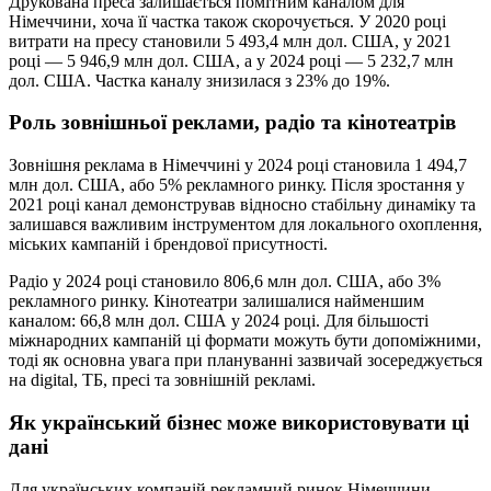
Друкована преса залишається помітним каналом для
Німеччини, хоча її частка також скорочується. У 2020 році
витрати на пресу становили 5 493,4 млн дол. США, у 2021
році — 5 946,9 млн дол. США, а у 2024 році — 5 232,7 млн
дол. США. Частка каналу знизилася з 23% до 19%.
Роль зовнішньої реклами, радіо та кінотеатрів
Зовнішня реклама в Німеччині у 2024 році становила 1 494,7
млн дол. США, або 5% рекламного ринку. Після зростання у
2021 році канал демонстрував відносно стабільну динаміку та
залишався важливим інструментом для локального охоплення,
міських кампаній і брендової присутності.
Радіо у 2024 році становило 806,6 млн дол. США, або 3%
рекламного ринку. Кінотеатри залишалися найменшим
каналом: 66,8 млн дол. США у 2024 році. Для більшості
міжнародних кампаній ці формати можуть бути допоміжними,
тоді як основна увага при плануванні зазвичай зосереджується
на digital, ТБ, пресі та зовнішній рекламі.
Як український бізнес може використовувати ці
дані
Для українських компаній рекламний ринок Німеччини