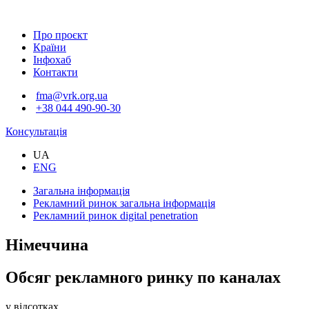
Про проєкт
Країни
Інфохаб
Контакти
fma@vrk.org.ua
+38 044 490-90-30
Консультація
UA
ENG
Загальна інформація
Рекламний ринок
загальна інформація
Рекламний ринок
digital penetration
Німеччина
Обсяг рекламного ринку по каналах
у відсотках