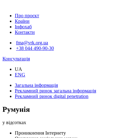
Про проєкт
Країни
Інфохаб
Контакти
fma@vrk.org.ua
+38 044 490-90-30
Консультація
UA
ENG
Загальна інформація
Рекламний ринок
загальна інформація
Рекламний ринок
digital penetration
Румунія
у відсотках
Проникнення Інтернету