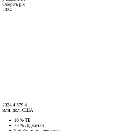
Оберіть рік
2024
2024
4 579,4
млн. дол. США
10 %
ТБ
78 %
Діджитал
5 %
Зовнішня реклама