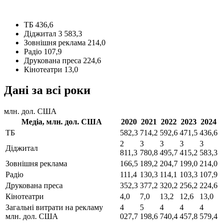
ТБ
436,6
Діджитал
3 583,3
Зовнішня реклама
214,0
Радіо
107,9
Друкована преса
224,6
Кінотеатри
13,0
Дані за всі роки
млн. дол. США
Медіа,
млн. дол. США
2020
2021
2022
2023
2024
ТБ
582,3
714,2
592,6
471,5
436,6
2
3
3
3
3
Діджитал
811,3
780,8
495,7
415,2
583,3
Зовнішня реклама
166,5
189,2
204,7
199,0
214,0
Радіо
111,4
130,3
114,1
103,3
107,9
Друкована преса
352,3
377,2
320,2
256,2
224,6
Кінотеатри
4,0
7,0
13,2
12,6
13,0
Загальні витрати на рекламу
4
5
4
4
4
млн. дол. США
027,7
198,6
740,4
457,8
579,4