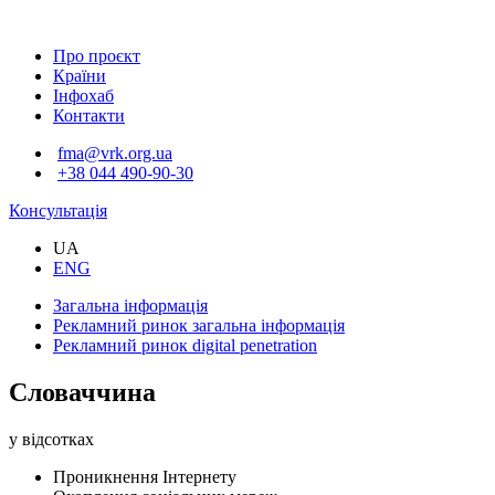
Про проєкт
Країни
Інфохаб
Контакти
fma@vrk.org.ua
+38 044 490-90-30
Консультація
UA
ENG
Загальна інформація
Рекламний ринок
загальна інформація
Рекламний ринок
digital penetration
Словаччина
у відсотках
Проникнення Інтернету