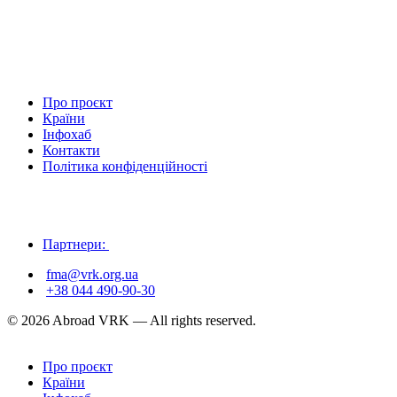
Про проєкт
Країни
Інфохаб
Контакти
Політика конфіденційності
Партнери:
fma@vrk.org.ua
+38 044 490-90-30
© 2026 Abroad VRK — All rights reserved.
Про проєкт
Країни