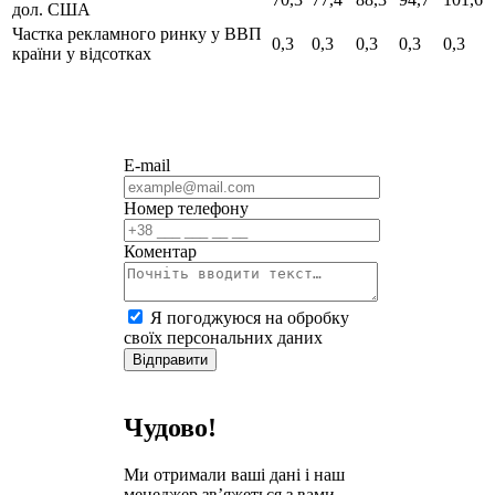
дол. США
Частка рекламного ринку у ВВП
0,3
0,3
0,3
0,3
0,3
країни
у відсотках
E-mail
Номер телефону
Коментар
Я погоджуюся на обробку
своїх персональних даних
Відправити
Чудово!
Ми отримали ваші дані і наш
менеджер зв’яжеться з вами