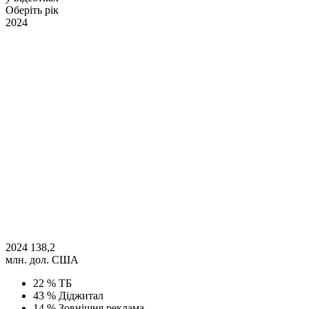
Оберіть рік
2024
2024
138,2
млн. дол. США
22 %
ТБ
43 %
Діджитал
14 %
Зовнішня реклама