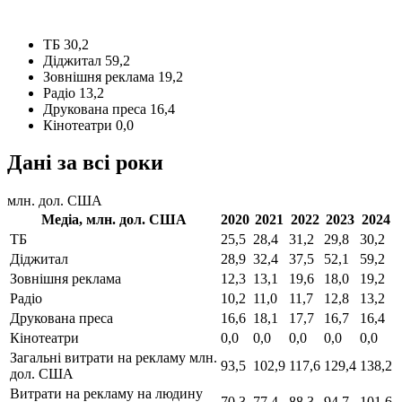
ТБ
30,2
Діджитал
59,2
Зовнішня реклама
19,2
Радіо
13,2
Друкована преса
16,4
Кінотеатри
0,0
Дані за всі роки
млн. дол. США
Медіа,
млн. дол. США
2020
2021
2022
2023
2024
ТБ
25,5
28,4
31,2
29,8
30,2
Діджитал
28,9
32,4
37,5
52,1
59,2
Зовнішня реклама
12,3
13,1
19,6
18,0
19,2
Радіо
10,2
11,0
11,7
12,8
13,2
Друкована преса
16,6
18,1
17,7
16,7
16,4
Кінотеатри
0,0
0,0
0,0
0,0
0,0
Загальні витрати на рекламу
млн.
93,5
102,9
117,6
129,4
138,2
дол. США
Витрати на рекламу на людину
70,3
77,4
88,3
94,7
101,6