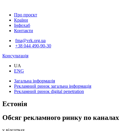
Про проєкт
Країни
Інфохаб
Контакти
fma@vrk.org.ua
+38 044 490-90-30
Консультація
UA
ENG
Загальна інформація
Рекламний ринок
загальна інформація
Рекламний ринок
digital penetration
Естонія
Обсяг рекламного ринку по каналах
у відсотках