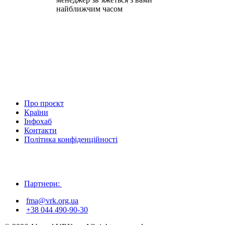
найближчим часом
Про проєкт
Країни
Інфохаб
Контакти
Політика конфіденційності
Партнери:
fma@vrk.org.ua
+38 044 490-90-30