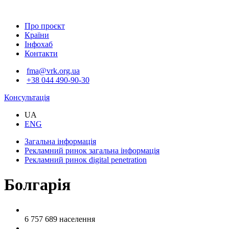
Про проєкт
Країни
Інфохаб
Контакти
fma@vrk.org.ua
+38 044 490-90-30
Консультація
UA
ENG
Загальна інформація
Рекламний ринок
загальна інформація
Рекламний ринок
digital penetration
Болгарія
6 757 689
населення