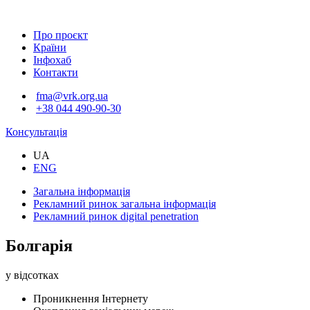
Про проєкт
Країни
Інфохаб
Контакти
fma@vrk.org.ua
+38 044 490-90-30
Консультація
UA
ENG
Загальна інформація
Рекламний ринок
загальна інформація
Рекламний ринок
digital penetration
Болгарія
у відсотках
Проникнення Інтернету